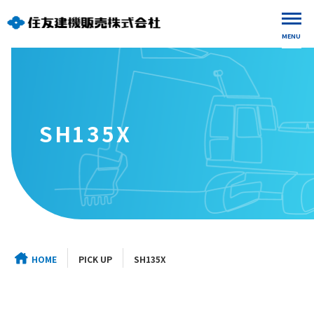
MENU
SH135X
HOME
PICK UP
SH135X