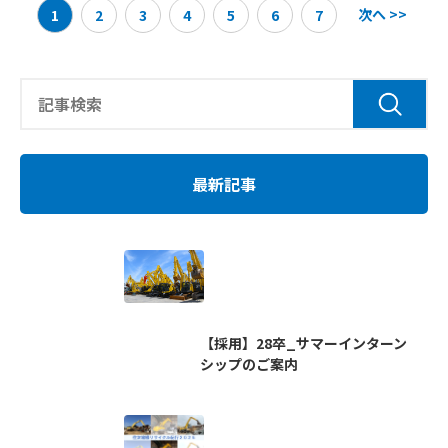
次へ >>
1
2
3
4
5
6
7
最新記事
【採用】28卒_サマーインターン
シップのご案内