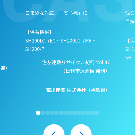
こまめな対応、「安心感」に
伐る
目指
【保有機械】
SH200LC‑7EC・SH200LC‑7MF・
【保
SH200‑7
SH1
SH
住友建機リサイクル紀行 Vol.47
海道）
（日刊市況通信 発刊）
荒川産業 株式会社（福島県）