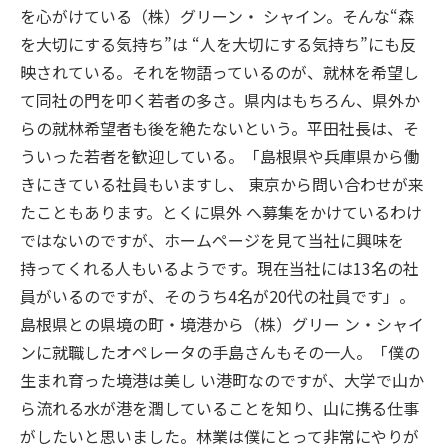
を心がけている（株）グリーン・ シャイン。そんな“森
を大切にする気持ち”は “人を大切にする気持ち”にも反
映されている。それを物語っているのが、就林を希望し
て同社の門を叩く若者の多さ。県内はもちろん、県外か
らの就林希望者も後を絶たないという。平田社長は、そ
ういった若者を歓迎している。「島根県や兵庫県から働
きにきている社員もいますし、 東京から問い合わせが来
たこともあります。とくに県外 へ募集をかけているわけ
ではないのですが、ホームページを見て当社に興味を
持ってくれる人もいるようです。現在当社には13名の社
員がいるのですが、そのうち4名が20代の社員です」。
島根県との県境の町・境港から（株）グリー ン・シャイ
ンに就職したオペレータの手島さんもその一人。「僕の
生まれ育った境港は美し い港町なのですが、大学で山か
ら流れる水が港を潤していることを知り、山に携る仕事
がしたいと思いました。林業は僕にとって非常にやりが