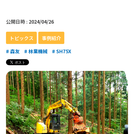
公開日時 :
2024/04/26
トピックス
事例紹介
#
森友
#
林業機械
#
SH75X