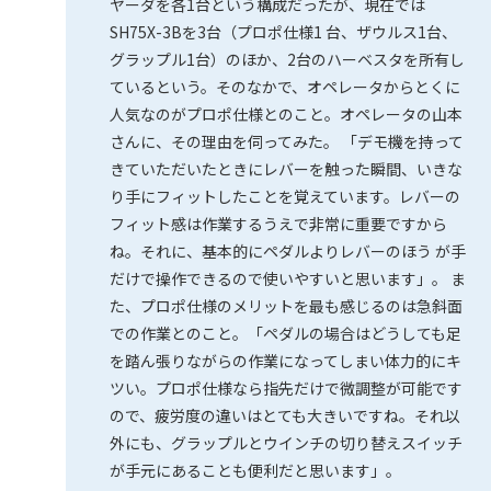
ヤーダを各1台という構成だったが、現在では
SH75X-3Bを3台（プロポ仕様1 台、ザウルス1台、
グラップル1台）のほか、2台のハーベスタを所有し
ているという。そのなかで、オペレータからとくに
人気なのがプロポ仕様とのこと。オペレータの山本
さんに、その理由を伺ってみた。 「デモ機を持って
きていただいたときにレバーを触った瞬間、いきな
り手にフィットしたことを覚えています。レバーの
フィット感は作業するうえで非常に重要ですから
ね。それに、基本的にペダルよりレバーのほう が手
だけで操作できるので使いやすいと思います」。 ま
た、プロポ仕様のメリットを最も感じるのは急斜面
での作業とのこと。「ペダルの場合はどうしても足
を踏ん張りながらの作業になってしまい体力的にキ
ツい。プロポ仕様なら指先だけで微調整が可能です
ので、疲労度の違いはとても大きいですね。それ以
外にも、グラップルとウインチの切り替えスイッチ
が手元にあることも便利だと思います」。