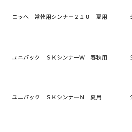
ニッペ 常乾用シンナー２１０ 夏用
ユニパック ＳＫシンナーＷ 春秋用
ユニパック ＳＫシンナーＮ 夏用