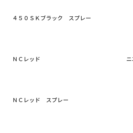
４５０ＳＫブラック スプレー
ＮＣレッド
ニ
ＮＣレッド スプレー