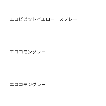
エコビビットイエロー スプレー
エココモングレー
エココモングレー