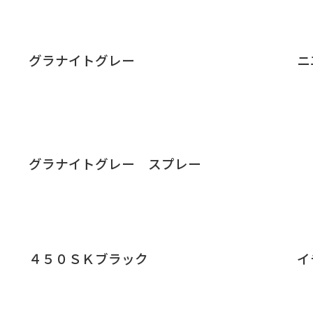
グラナイトグレー
ニ
グラナイトグレー スプレー
４５０ＳＫブラック
イ