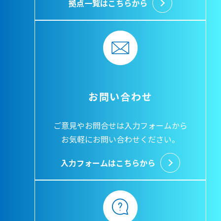
拠点一覧はこちらから
お問い合わせ
ご意見やお問合せは入力フォームから
お気軽にお問い合わせください。
入力フォームはこちらから