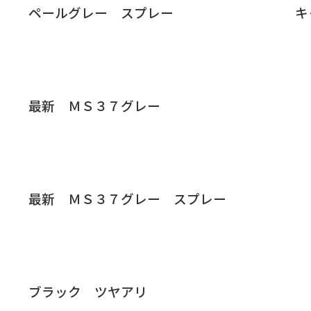
ペールグレー スプレー
キ
最新 ＭＳ３７グレー
最新 ＭＳ３７グレー スプレー
ブラック ツヤアリ