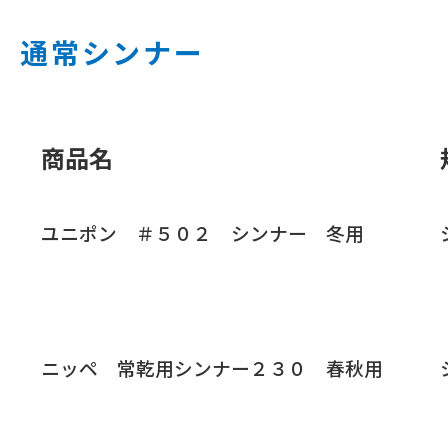
通常シンナー
商品名
ユニポン ＃５０２ シンナー 冬用
ニッペ 常乾用シンナー２３０ 春秋用