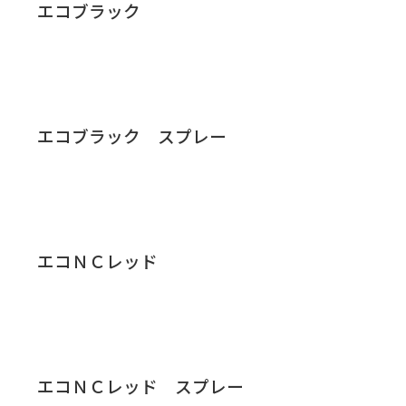
エコブラック
エコブラック スプレー
エコＮＣレッド
エコＮＣレッド スプレー