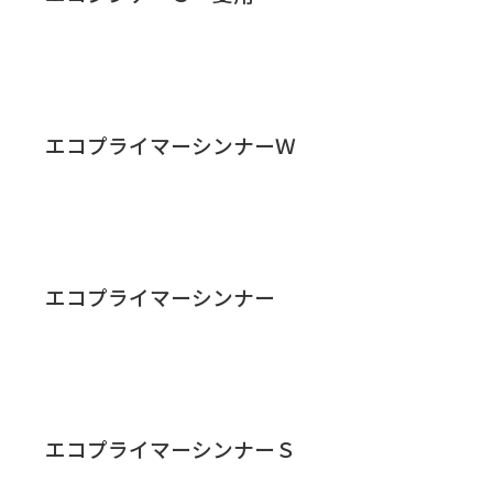
エコプライマーシンナーＷ
エコプライマーシンナー
エコプライマーシンナーＳ