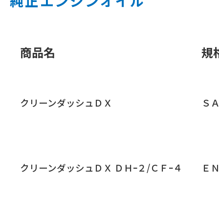
純正エンジンオイル
商品名
規
クリーンダッシュＤＸ
ＳＡ
クリーンダッシュＤＸ ＤＨｰ２/ＣＦｰ４
ＥＮ